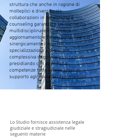
struttura che anche in ragione di
molteplici e diversificate
collaborazioni in networking e
counseling garantisce un approccio
multidisciplinare in continuo
aggiornamento ed evoluzione, unendo
sinergicamente i valori di
specializzazione e di visione
complessiva degli interessi tutelati,
presidiando con specifiche
competenze tutte le aree legali di
supporto agli operatori commerciali.
Lo Studio fornisce assistenza legale
giudiziale e stragiudiziale nelle
seguenti materie