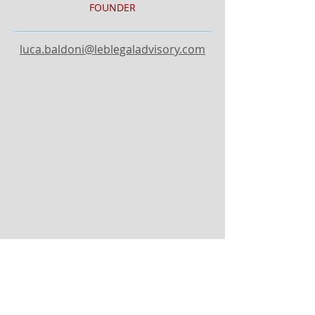
FOUNDER
luca.baldoni@leblegaladvisory.com