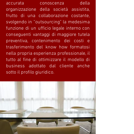
accurata conoscenza della
organizzazione della società assistita,
frutto di una collaborazione costante,
svolgendo in “outsourcing” la medesima
funzione di un ufficio legale interno con
conseguenti vantaggi di maggiore tutela
preventiva, contenimento dei costi e
trasferimento del know how formatosi
nella propria esperienza professionale, il
tutto al fine di ottimizzare il modello di
business adottato dal cliente anche
sotto il profilo giuridico.